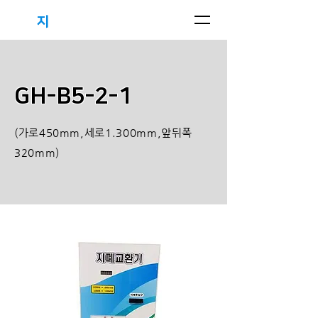
지
하우스
(주)
GH-B5-2-1
(가로450mm,세로1.300mm,앞뒤폭
320mm)