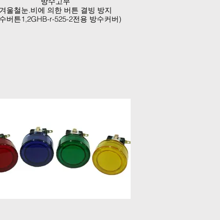
방수고무
겨울철눈.비에 의한 버튼 결빙 방지
수버튼1,2GHB-r-525-2전용 방수커버)