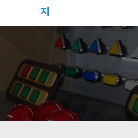
지
하우스
(주)