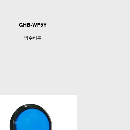
GHB-WF5Y
방수버튼